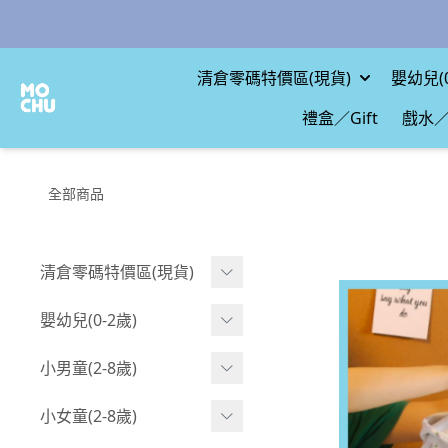
清倉零碼特價區(現貨)
嬰幼兒(0
禮盒／Gift
戲水／
全部商品
清倉零碼特價區(現貨)
現貨.寶寶
嬰幼兒(0-2歲)
現貨.男童
BABY 包屁衣(短袖)
小男童(2-8歲)
現貨.女童
BABY 包屁衣(長袖)
Boy 上身(短袖)
小女童(2-8歲)
現貨.配件
BABY 包屁衣(包腳款)