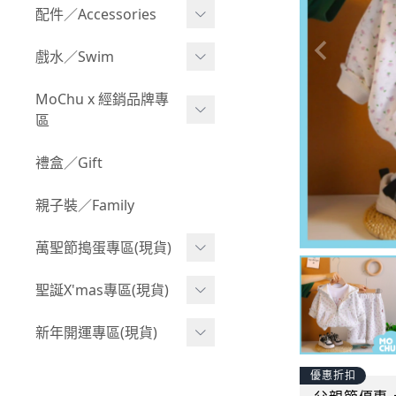
Boy 上身(長袖)
Girl 上身(短袖)
配件／Accessories
BABY 包屁衣(加絨加厚)
Boy 下身(短褲)
Girl 上身(長袖)
Acc 口水巾
戲水／Swim
BABY 外套
Boy 下身(長褲)
Girl 下身(短褲)
Acc 帽子
泳裝
MoChu x 經銷品牌專
BABY 上身(短袖)
Boy 套裝(短袖)
Girl 下身(長褲)
區
Acc 襪子
泳具
BABY 上身(長袖)
Boy 套裝(長袖)
Girl 套裝(短袖)
Acc 鞋子
©Wonchi 台灣 ｜ 兒童軟
禮盒／Gift
野餐趣
BABY 下身(短褲)
Boy 外套
積木
Girl 套裝(長袖)
Acc 餐具
親子裝／Family
BABY 下身(長褲)
叢林探險系列
©Disney 美國｜嬰兒用品
Girl 外套
Acc 雨具
BABY 套裝(短袖)
萬聖節搗蛋專區(現貨)
小紳士系列
©風車圖書 台灣｜兒童圖
率性牛仔風
Acc 玩具
書
BABY 套裝(長袖)
韓國小歐巴
萬聖造型頭套(3歲以上)
聖誕X'mas專區(現貨)
夢幻童話系列
Acc 寢具
©Billy Bob 美國｜嬰兒奶
卡通復刻系列
萬聖.嬰幼兒(0-2歲)
小洋裝系列
嘴
聖誕.嬰幼兒(0-2歲)
新年開運專區(現貨)
Acc 其他
下殺199系列
萬聖.小男童(2-8歲)
韓國小歐尼
©MamiBB 西班牙｜嬰兒
聖誕.小男童(2-8歲)
開運服.嬰幼兒(0-2歲)
優惠折扣
小紳士系列
固齒器
萬聖.小女童(2-8歲)