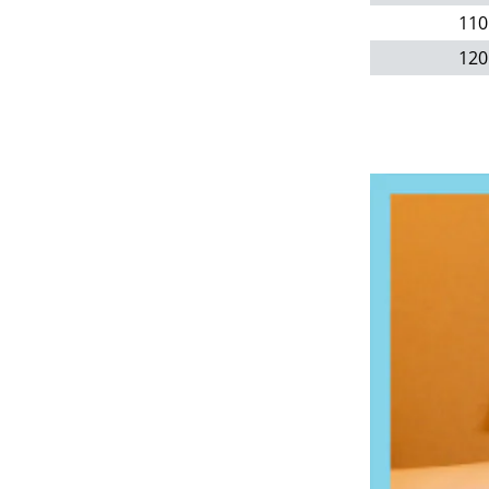
110
120