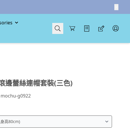
ories
Cart
滾邊蕾絲連帽套裝(三色)
：
mochu-g0922