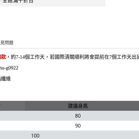
，全館滿千折百
常見問題
購款
，約7-14個工作天，若國際清關順利將會提前在7個工作天
hu-g0922
酯纖維
寸
建議身高
80
90
100