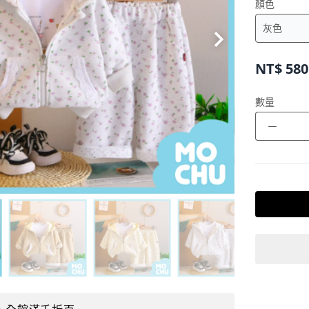
顏色
NT$
580
數量
－