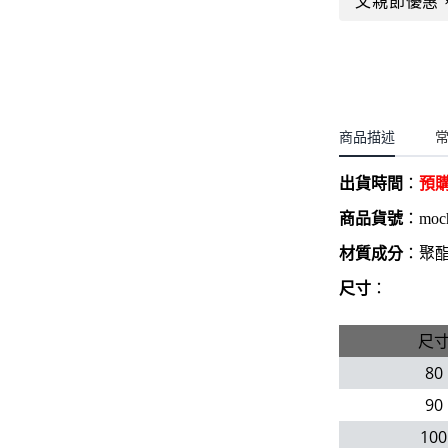
父親節優惠
聖誕.小女童(2-8歲)
開運服.小男童(2-8歲)
小洋裝系列
開運服.小女童(2-8歲)
日本浴衣系列
寶寶拍照系列
商品描述
獨家設計系列
出貨時間
：
預
BABY 睡袋／包巾
商品貨號
：
moc
優惠組合系列(160／件)
材質成分
：聚
尺寸
：
尺
80
90
100