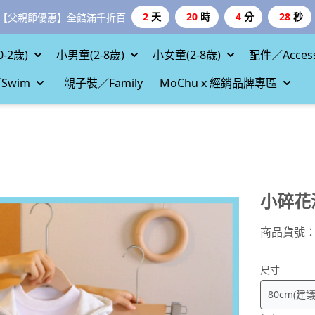
2
天
20
時
4
分
26
秒
【父親節優惠】全館滿千折百
-2歲)
小男童(2-8歲)
小女童(2-8歲)
配件／Access
Swim
親子裝／Family
MoChu x 經銷品牌專區
小碎花
商品貨號
尺寸