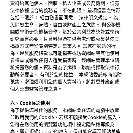
資料給其他個人、團體、私人企業或公務機關，但有
法律依據或合約義務者，不在此限。 前項但書之情形
包括不限於： 經由您書面同意。 法律明文規定。 為
免除您生命、身體、自由或財產上之危險。 與公務機
關或學術研究機構合作，基於公共利益為統計或學術
研究而有必要，且資料經過提供者處理或蒐集著依其
揭露方式無從識別特定之當事人。 當您在網站的行
為，違反服務條款或可能損害或妨礙網站與其他使用
者權益或導致任何人遭受損害時，經網站管理單位研
析揭露您的個人資料是為了辨識、聯絡或採取法律行
動所必要者。 有利於您的權益。 本網站委託廠商協助
蒐集、處理或利用您的個人資料時，將對委外廠商或
個人善盡監督管理之責。
六、Cookie之使用
為了提供您最佳的服務，本網站會在您的電腦中放置
並取用我們的Cookie，若您不願接受Cookie的寫入，
您可在您使用的瀏覽器功能項中設定隱私權等級為
高，即可拒絕Cookie的寫入，但可能會導至網站某些