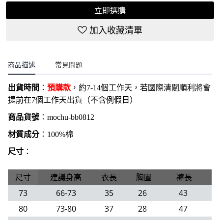
立即選購
加入收藏清單
商品描述
常見問題
出貨時間
：
預購款
，約7-14個工作天，若國際清關順利將會
提前在7個工作天出貨（不含例假日）
商品貨號
：
mochu-bb0812
材質成分
：100%棉
尺寸
：
尺寸
建議身高
衣長
胸圍
褲長
73
66-73
35
26
43
80
73-80
37
28
47