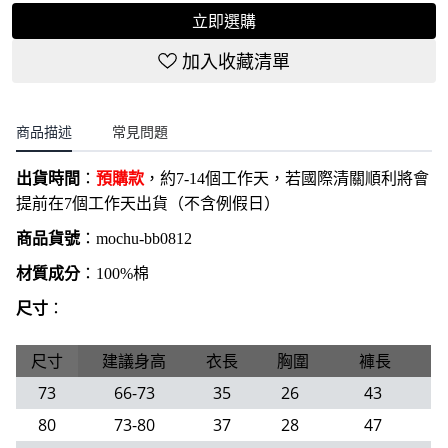
立即選購
加入收藏清單
商品描述
常見問題
出貨時間
：
預購款
，約7-14個工作天，若國際清關順利將會
提前在7個工作天出貨（不含例假日）
商品貨號
：
mochu-bb0812
材質成分
：100%棉
尺寸
：
尺寸
建議身高
衣長
胸圍
褲長
73
66-73
35
26
43
80
73-80
37
28
47