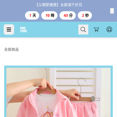
【父親節優惠】全館滿千折百
1
天
10
時
43
分
0
秒
Cart
全部商品