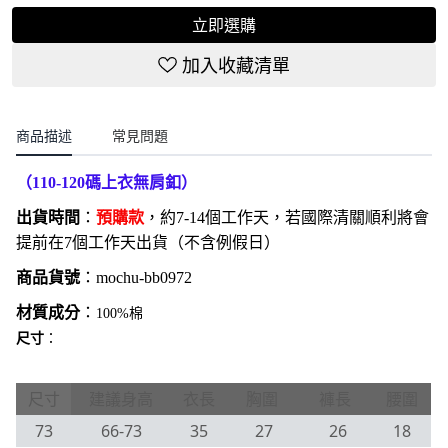
立即選購
加入收藏清單
商品描述
常見問題
（110-120碼上衣無肩釦）
出貨時間
：
預購款
，約7-14個工作天，若國際清關順利將會
提前在7個工作天出貨（不含例假日）
商品貨號
：
mochu-bb0972
材質成分
：
100%棉
尺寸
：
尺寸
建議身高
衣長
胸圍
褲長
腰圍
73
66-73
35
27
26
18