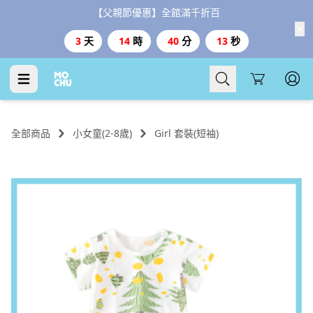
【父親節優惠】全館滿千折百
3
天
14
時
40
分
13
秒
Cart
全部商品
小女童(2-8歲)
Girl 套裝(短袖)