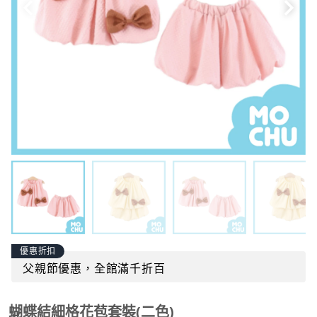
優惠折扣
父親節優惠，全館滿千折百
蝴蝶結細格花苞套裝(二色)