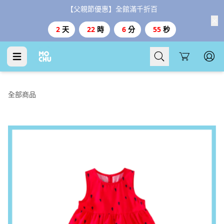
【父親節優惠】全館滿千折百
2
天
22
時
6
分
54
秒
Cart
全部商品