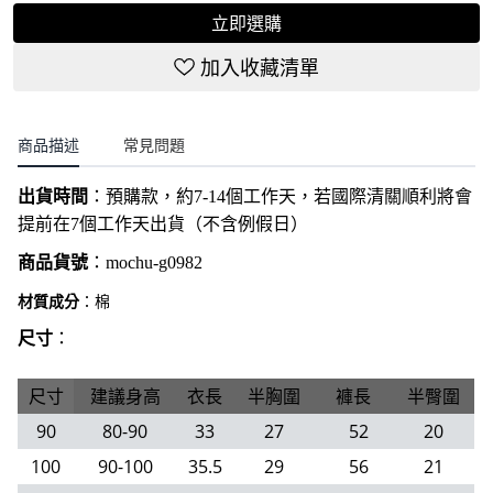
立即選購
加入收藏清單
商品描述
常見問題
出貨時間
：
預購款，約7-14個工作天，若國際清關順利將會
提前在7個工作天出貨（不含例假日）
商品貨號
：
mochu-g0982
材質成分
：棉
尺寸
：
尺寸
建議身高
衣長
半胸圍
褲長
半臀圍
90
80-90
33
27
52
20
100
90-100
35.5
29
56
21