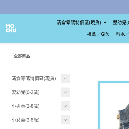
清倉零碼特價區(現貨)
嬰幼兒(0
禮盒／Gift
戲水／
全部商品
清倉零碼特價區(現貨)
現貨.寶寶
嬰幼兒(0-2歲)
現貨.男童
BABY 包屁衣(短袖)
小男童(2-8歲)
現貨.女童
BABY 包屁衣(長袖)
Boy 上身(短袖)
小女童(2-8歲)
現貨.配件
BABY 包屁衣(包腳款)