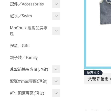
Boy 上身(長袖)
Girl 上身(短袖)
配件／Accessories
BABY 包屁衣(加絨加厚)
Boy 下身(短褲)
Girl 上身(長袖)
Acc 口水巾
戲水／Swim
BABY 外套
Boy 下身(長褲)
Girl 下身(短褲)
Acc 帽子
泳裝
MoChu x 經銷品牌專
BABY 上身(短袖)
Boy 套裝(短袖)
Girl 下身(長褲)
區
Acc 襪子
泳具
BABY 上身(長袖)
Boy 套裝(長袖)
Girl 套裝(短袖)
Acc 鞋子
©Wonchi 台灣 ｜ 兒童軟
禮盒／Gift
野餐趣
BABY 下身(短褲)
Boy 外套
積木
Girl 套裝(長袖)
Acc 餐具
親子裝／Family
BABY 下身(長褲)
叢林探險系列
©Disney 美國｜嬰兒用品
Girl 外套
Acc 雨具
BABY 套裝(短袖)
萬聖節搗蛋專區(現貨)
小紳士系列
©風車圖書 台灣｜兒童圖
率性牛仔風
優惠折扣
Acc 玩具
書
BABY 套裝(長袖)
父親節優惠
韓國小歐巴
萬聖造型頭套(3歲以上)
聖誕X'mas專區(現貨)
夢幻童話系列
Acc 寢具
©Billy Bob 美國｜嬰兒奶
卡通復刻系列
萬聖.嬰幼兒(0-2歲)
小洋裝系列
嘴
聖誕.嬰幼兒(0-2歲)
新年開運專區(現貨)
Acc 其他
下殺199系列
萬聖.小男童(2-8歲)
韓國小歐尼
©MamiBB 西班牙｜嬰兒
聖誕.小男童(2-8歲)
開運服.嬰幼兒(0-2歲)
小紳士系列
固齒器
萬聖.小女童(2-8歲)