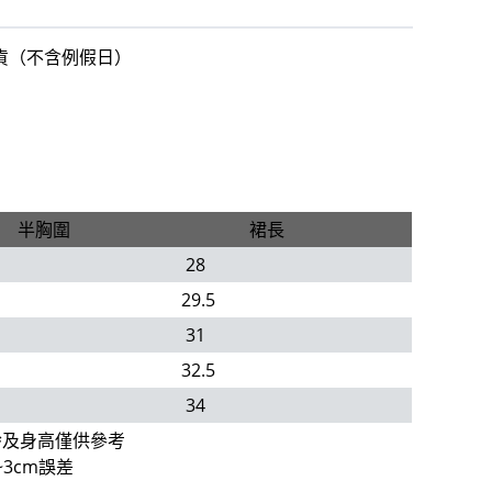
出貨（不含例假日）
半胸圍
裙長
28
29.5
31
32.5
34
齡及身高僅供參考
3cm誤差