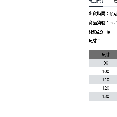
聖誕.小女童(2-8歲)
商品描述
開運服.小男童(2-8歲)
小洋裝系列
開運服.小女童(2-8歲)
出貨時間
：
預
日本浴衣系列
商品貨號
：
moc
寶寶拍照系列
材質成分
：棉
獨家設計系列
尺寸
：
BABY 睡袋／包巾
尺寸
優惠組合系列(160／件)
90
100
110
120
130