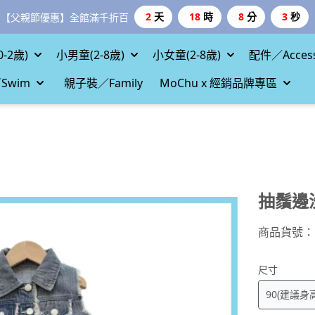
2
天
18
時
8
分
2
秒
【父親節優惠】全館滿千折百
-2歲)
小男童(2-8歲)
小女童(2-8歲)
配件／Access
Swim
親子裝／Family
MoChu x 經銷品牌專區
抽鬚邊
商品貨號：
尺寸