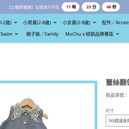
11
時
23
分
45
秒
【父親節優惠】全館滿千折百
-2歲)
小男童(2-8歲)
小女童(2-8歲)
配件／Access
Swim
親子裝／Family
MoChu x 經銷品牌專區
蕾絲翻
商品貨號：
尺寸