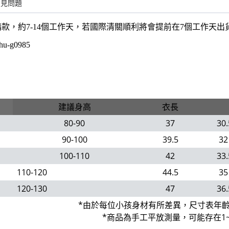
常見問題
購款，約7-14個工作天，若國際清關順利將會提前在7個工作天
hu-g0985
建議身高
衣長
80-90
37
30.
90-100
39.5
32
100-110
42
33.
110-120
44.5
35
120-130
47
36.
*由於每位小孩身材有所差異，尺寸表年
*商品為手工平放測量，可能存在1~