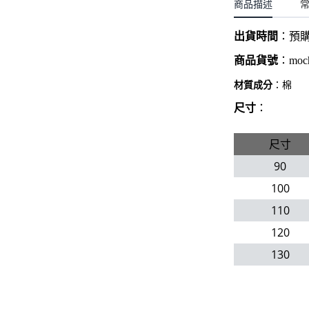
聖誕.小女童(2-8歲)
商品描述
開運服.小男童(2-8歲)
小洋裝系列
開運服.小女童(2-8歲)
出貨時間
：
預
日本浴衣系列
商品貨號
：
moc
寶寶拍照系列
材質成分
：棉
獨家設計系列
尺寸
：
BABY 睡袋／包巾
尺寸
優惠組合系列(160／件)
90
100
110
120
130