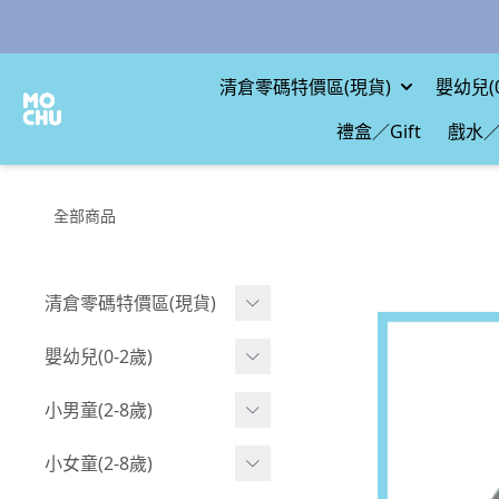
清倉零碼特價區(現貨)
嬰幼兒(0
禮盒／Gift
戲水／
全部商品
清倉零碼特價區(現貨)
現貨.寶寶
嬰幼兒(0-2歲)
現貨.男童
BABY 包屁衣(短袖)
小男童(2-8歲)
現貨.女童
BABY 包屁衣(長袖)
Boy 上身(短袖)
小女童(2-8歲)
現貨.配件
BABY 包屁衣(包腳款)