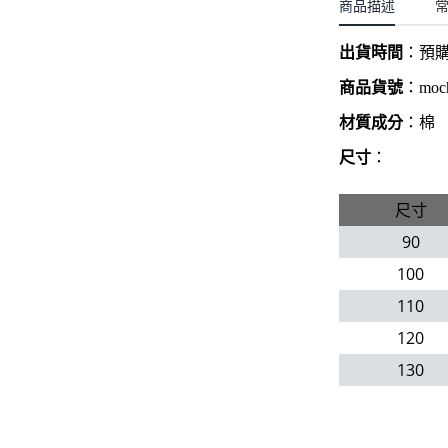
聖誕.小女童(2-8歲)
商品描述
開運服.小男童(2-8歲)
小洋裝系列
開運服.小女童(2-8歲)
出貨時間
：
預
日本浴衣系列
商品貨號
：
moc
寶寶拍照系列
材質成分
：棉
獨家設計系列
尺寸
：
BABY 睡袋／包巾
尺寸
優惠組合系列(160／件)
90
100
110
120
130