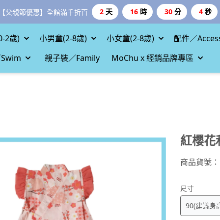
2
天
16
時
30
分
2
秒
【父親節優惠】全館滿千折百
-2歲)
小男童(2-8歲)
小女童(2-8歲)
配件／Access
Swim
親子裝／Family
MoChu x 經銷品牌專區
紅櫻花
商品貨號：
尺寸