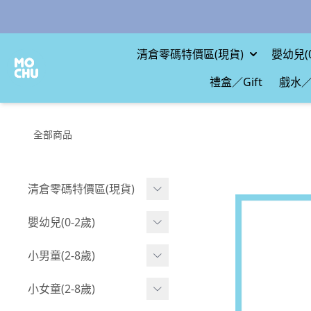
清倉零碼特價區(現貨)
嬰幼兒(0
禮盒／Gift
戲水／
全部商品
清倉零碼特價區(現貨)
現貨.寶寶
嬰幼兒(0-2歲)
現貨.男童
BABY 包屁衣(短袖)
小男童(2-8歲)
現貨.女童
BABY 包屁衣(長袖)
Boy 上身(短袖)
小女童(2-8歲)
現貨.配件
BABY 包屁衣(包腳款)