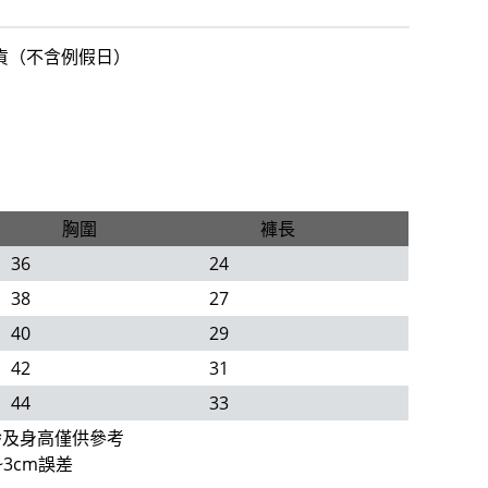
出貨（不含例假日）
胸圍
褲長
36
24
38
27
40
29
42
31
44
33
齡及身高僅供參考
3cm誤差