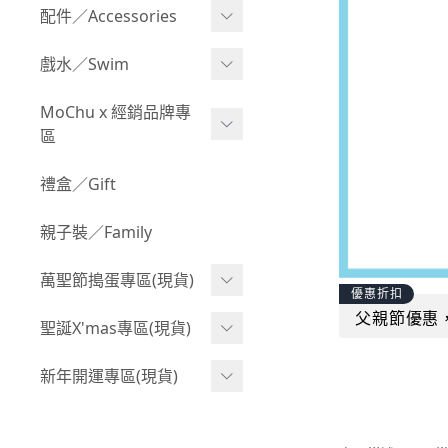
Boy 上身(長袖)
Girl 上身(短袖)
配件／Accessories
BABY 包屁衣(加絨加厚)
Boy 下身(短褲)
Girl 上身(長袖)
Acc 口水巾
戲水／Swim
BABY 外套
Boy 下身(長褲)
Girl 下身(短褲)
Acc 帽子
泳裝
MoChu x 經銷品牌專
BABY 上身(短袖)
Boy 套裝(短袖)
Girl 下身(長褲)
區
Acc 襪子
泳具
BABY 上身(長袖)
Boy 套裝(長袖)
Girl 套裝(短袖)
Acc 鞋子
©Wonchi 台灣 ｜ 兒童軟
禮盒／Gift
野餐趣
BABY 下身(短褲)
Boy 外套
積木
Girl 套裝(長袖)
Acc 餐具
親子裝／Family
BABY 下身(長褲)
叢林探險系列
©Disney 美國｜嬰兒用品
Girl 外套
Acc 雨具
BABY 套裝(短袖)
萬聖節搗蛋專區(現貨)
小紳士系列
©風車圖書 台灣｜兒童圖
率性牛仔風
優惠折扣
Acc 玩具
書
BABY 套裝(長袖)
父親節優惠
韓國小歐巴
萬聖造型頭套(3歲以上)
聖誕X'mas專區(現貨)
夢幻童話系列
Acc 寢具
©Billy Bob 美國｜嬰兒奶
卡通復刻系列
萬聖.嬰幼兒(0-2歲)
小洋裝系列
嘴
聖誕.嬰幼兒(0-2歲)
新年開運專區(現貨)
Acc 其他
下殺199系列
萬聖.小男童(2-8歲)
韓國小歐尼
©MamiBB 西班牙｜嬰兒
聖誕.小男童(2-8歲)
開運服.嬰幼兒(0-2歲)
小紳士系列
固齒器
萬聖.小女童(2-8歲)