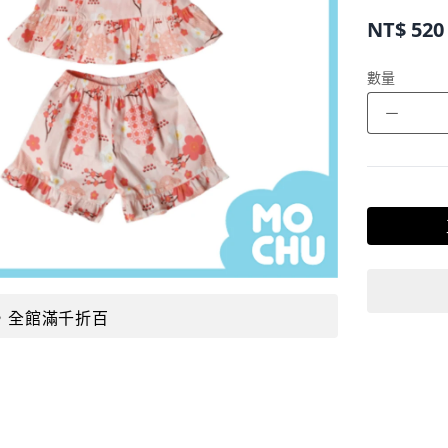
NT$
520
數量
－
，全館滿千折百