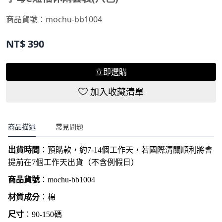
NT$
390
立即選購
加入收藏清單
商品描述
常見問題
出貨時間
：
預購款，約7-14個工作天，若國際清關順利將會
提前在7個工作天出貨（不含例假日）
商品貨號
：
mochu-bb1004
材質成分
：棉
尺寸
：90-150碼
尺寸
建議身高
衣長
胸圍
褲長
腰圍