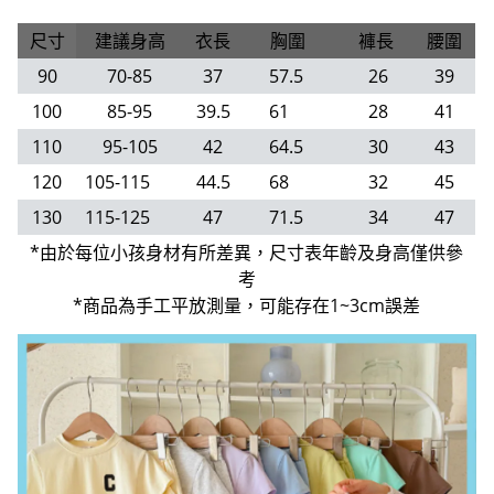
90
70-85
37
57.5
26
39
100
85-95
39.5
61
28
41
110
95-105
42
64.5
30
43
120
105-115
44.5
68
32
45
130
115-125
47
71.5
34
47
*由於每位小孩身材有所差異，尺寸表年齡及身高僅供參
考
*商品為手工平放測量，可能存在1~3cm誤差