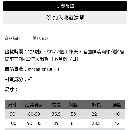
立即選購
加入收藏清單
商品描述
常見問題
出貨時間
：
預購款，約7-14個工作天，若國際清關順利將會
提前在7個工作天出貨（不含例假日）
商品貨號
：
mochu-bb1005-1
材質成分
：棉
尺寸
：
尺寸
建議身高
衣長
胸圍
褲長
腰圍
90
80-90
36.5
58
22
40
100
90-100
39
61
23.5
42