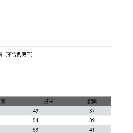
出貨（不含例假日）
胸圍
褲長
腰圍
49
37
54
39
59
41