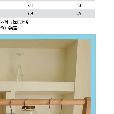
64
43
69
45
齡及身高僅供參考
3cm誤差