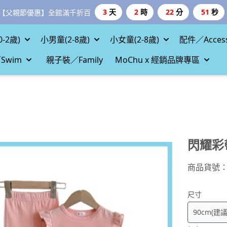
3
天
2
時
22
分
50
秒
【父親節優惠】全館滿千折百
-2歲)
小男童(2-8歲)
小女童(2-8歲)
配件／Access
Swim
親子裝／Family
MoChu x 經銷品牌專區
閃耀彩
商品貨號
尺寸