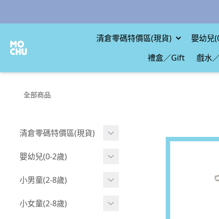
清倉零碼特價區(現貨)
嬰幼兒(0
禮盒／Gift
戲水／
全部商品
清倉零碼特價區(現貨)
現貨.寶寶
嬰幼兒(0-2歲)
現貨.男童
BABY 包屁衣(短袖)
小男童(2-8歲)
現貨.女童
BABY 包屁衣(長袖)
Boy 上身(短袖)
小女童(2-8歲)
現貨.配件
BABY 包屁衣(包腳款)