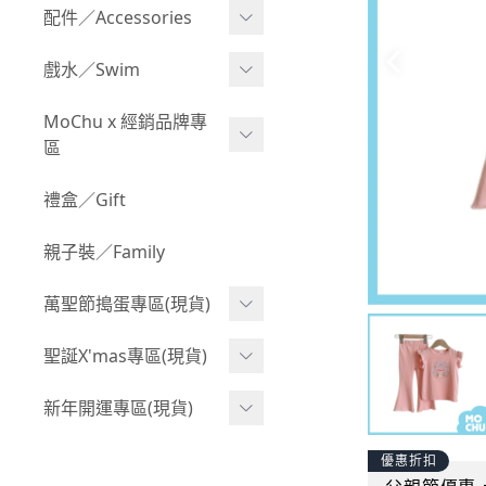
Boy 上身(長袖)
Girl 上身(短袖)
配件／Accessories
BABY 包屁衣(加絨加厚)
Boy 下身(短褲)
Girl 上身(長袖)
Acc 口水巾
戲水／Swim
BABY 外套
Boy 下身(長褲)
Girl 下身(短褲)
Acc 帽子
泳裝
MoChu x 經銷品牌專
BABY 上身(短袖)
Boy 套裝(短袖)
Girl 下身(長褲)
區
Acc 襪子
泳具
BABY 上身(長袖)
Boy 套裝(長袖)
Girl 套裝(短袖)
Acc 鞋子
©Wonchi 台灣 ｜ 兒童軟
禮盒／Gift
野餐趣
BABY 下身(短褲)
Boy 外套
積木
Girl 套裝(長袖)
Acc 餐具
親子裝／Family
BABY 下身(長褲)
叢林探險系列
©Disney 美國｜嬰兒用品
Girl 外套
Acc 雨具
BABY 套裝(短袖)
萬聖節搗蛋專區(現貨)
小紳士系列
©風車圖書 台灣｜兒童圖
率性牛仔風
Acc 玩具
書
BABY 套裝(長袖)
韓國小歐巴
萬聖造型頭套(3歲以上)
聖誕X'mas專區(現貨)
夢幻童話系列
Acc 寢具
©Billy Bob 美國｜嬰兒奶
卡通復刻系列
萬聖.嬰幼兒(0-2歲)
小洋裝系列
嘴
聖誕.嬰幼兒(0-2歲)
新年開運專區(現貨)
Acc 其他
下殺199系列
萬聖.小男童(2-8歲)
韓國小歐尼
©MamiBB 西班牙｜嬰兒
聖誕.小男童(2-8歲)
開運服.嬰幼兒(0-2歲)
優惠折扣
小紳士系列
固齒器
萬聖.小女童(2-8歲)