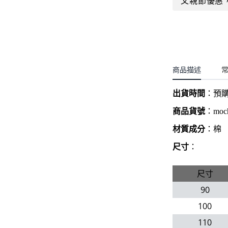
父親節優惠
聖誕.小女童(2-8歲)
開運服.小男童(2-8歲)
小洋裝系列
開運服.小女童(2-8歲)
日本浴衣系列
寶寶拍照系列
商品描述
獨家設計系列
出貨時間
：
預
BABY 睡袋／包巾
商品貨號
：
moc
優惠組合系列(160／件)
材質成分
：棉
尺寸
：
尺寸
90
100
110