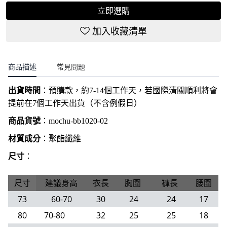
立即選購
加入收藏清單
商品描述
常見問題
出貨時間
：
預購款，約7-14個工作天，若國際清關順利將會
提前在7個工作天出貨（不含例假日）
商品貨號
：
mochu-bb1020-02
材質成分
：聚酯纖維
尺寸
：
尺寸
建議身高
衣長
胸圍
褲長
腰圍
73
60-70
30
24
24
17
80
70-80
32
25
25
18