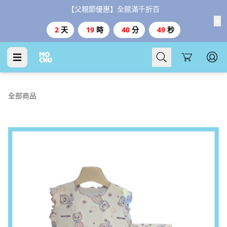
【父親節優惠】全館滿千折百
2
天
19
時
40
分
48
秒
Cart
全部商品