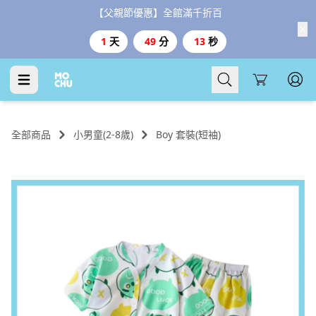
【父親節優惠】全館滿千折百
1
天
49
分
12
秒
Cart
全部商品
小男童(2-8歲)
Boy 套裝(短袖)