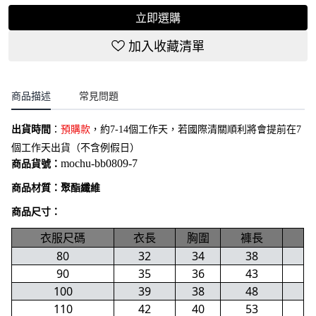
立即選購
加入收藏清單
商品描述
常見問題
出貨時間
：
預購款
，約7-14個工作天，若國際清關順利將會提前在7
個工作天出貨（不含例假日）
mochu-bb0809
-7
商品貨號：
商品材質：聚酯纖維
商品尺寸：
衣服尺碼
衣長
胸圍
褲長
80
32
34
38
90
35
36
43
100
39
38
48
110
42
40
53