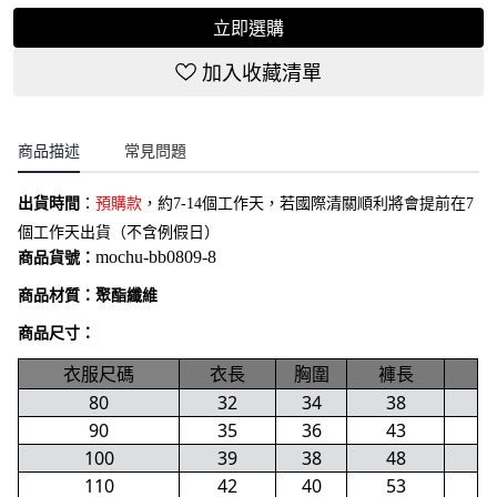
立即選購
加入收藏清單
商品描述
常見問題
出貨時間
：
預購款
，約7-14個工作天，若國際清關順利將會提前在7
個工作天出貨（不含例假日）
mochu-bb0809
-8
商品貨號：
商品材質：聚酯纖維
商品尺寸：
衣服尺碼
衣長
胸圍
褲長
80
32
34
38
90
35
36
43
100
39
38
48
110
42
40
53