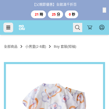
【父親節優惠】全館滿千折百
21
時
24
分
59
秒
Cart
全部商品
小男童(2-8歲)
Boy 套裝(短袖)