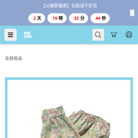
【父親節優惠】全館滿千折百
2
天
19
時
32
分
43
秒
Cart
全部商品