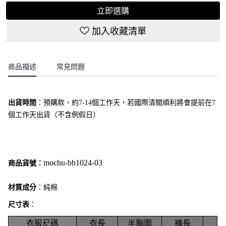
立即選購
加入收藏清單
商品描述
常見問題
出貨時間
：
預購款，約7-14個工作天，若國際清關順利將會提前在7
個工作天出貨（不含例假日）
mochu-bb1024-03
商品貨號：
材質成分
：純棉
尺寸表
：
衣服尺碼
衣長
半胸圍
褲長