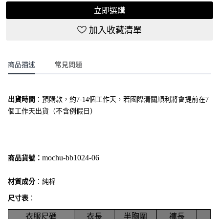
立即選購
加入收藏清單
商品描述
常見問題
出貨時間
：
預購款，約7-14個工作天，若國際清關順利將會提前在7
個工作天出貨（不含例假日）
mochu-bb1024-06
商品貨號：
材質成分
：純棉
尺寸表
：
衣服尺碼
衣長
半胸圍
褲長