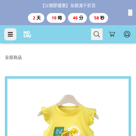
【父親節優惠】全館滿千折百
2
天
19
時
46
分
57
秒
Cart
全部商品