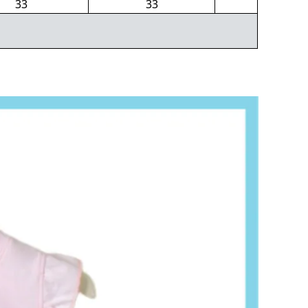
33
33