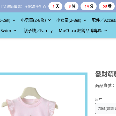
1
天
8
時
14
分
52
秒
【父親節優惠】全館滿千折百
-2歲)
小男童(2-8歲)
小女童(2-8歲)
配件／Access
Swim
親子裝／Family
MoChu x 經銷品牌專區
發財萌
商品貨號：
尺寸