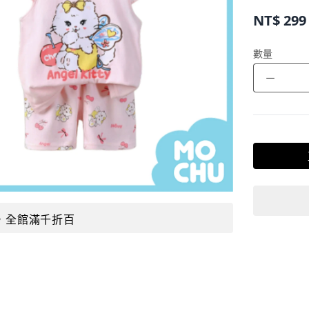
NT$
299
數量
－
，全館滿千折百