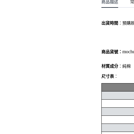
聖誕.小女童(2-8歲)
商品描述
開運服.小男童(2-8歲)
小洋裝系列
開運服.小女童(2-8歲)
日本浴衣系列
出貨時間
：
預購
寶寶拍照系列
獨家設計系列
moch
商品貨號：
BABY 睡袋／包巾
材質成分
：純棉
優惠組合系列(160／件)
尺寸表
：