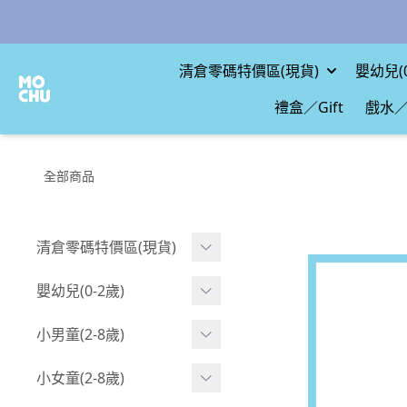
清倉零碼特價區(現貨)
嬰幼兒(0
禮盒／Gift
戲水／
全部商品
清倉零碼特價區(現貨)
現貨.寶寶
嬰幼兒(0-2歲)
現貨.男童
BABY 包屁衣(短袖)
小男童(2-8歲)
現貨.女童
BABY 包屁衣(長袖)
Boy 上身(短袖)
小女童(2-8歲)
現貨.配件
BABY 包屁衣(包腳款)