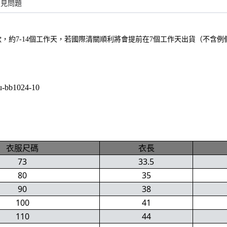
常見問題
款，約7-14個工作天，若國際清關順利將會提前在7個工作天出貨（不含例
u-bb1024-10
衣服尺碼
衣長
73
33.5
80
35
90
38
100
41
110
44