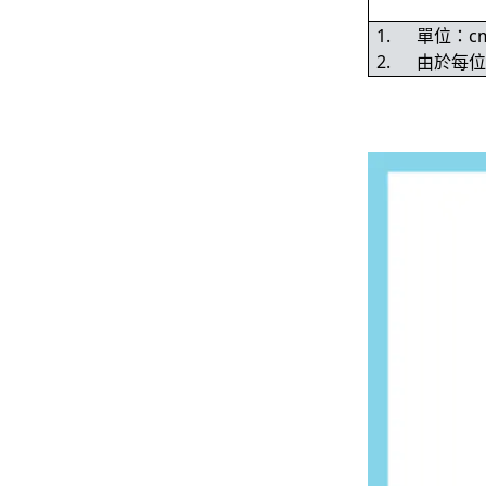
1.
單位：c
2.
由於每