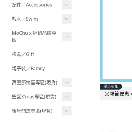
Boy 上身(長袖)
Girl 上身(短袖)
配件／Accessories
BABY 包屁衣(加絨加厚)
Boy 下身(短褲)
Girl 上身(長袖)
Acc 口水巾
戲水／Swim
BABY 外套
Boy 下身(長褲)
Girl 下身(短褲)
Acc 帽子
泳裝
MoChu x 經銷品牌專
BABY 上身(短袖)
Boy 套裝(短袖)
Girl 下身(長褲)
區
Acc 襪子
泳具
BABY 上身(長袖)
Boy 套裝(長袖)
Girl 套裝(短袖)
Acc 鞋子
©Wonchi 台灣 ｜ 兒童軟
禮盒／Gift
野餐趣
BABY 下身(短褲)
Boy 外套
積木
Girl 套裝(長袖)
Acc 餐具
親子裝／Family
BABY 下身(長褲)
叢林探險系列
©Disney 美國｜嬰兒用品
Girl 外套
Acc 雨具
BABY 套裝(短袖)
萬聖節搗蛋專區(現貨)
小紳士系列
©風車圖書 台灣｜兒童圖
率性牛仔風
優惠折扣
Acc 玩具
書
BABY 套裝(長袖)
父親節優惠
韓國小歐巴
萬聖造型頭套(3歲以上)
聖誕X'mas專區(現貨)
夢幻童話系列
Acc 寢具
©Billy Bob 美國｜嬰兒奶
卡通復刻系列
萬聖.嬰幼兒(0-2歲)
小洋裝系列
嘴
聖誕.嬰幼兒(0-2歲)
新年開運專區(現貨)
Acc 其他
下殺199系列
萬聖.小男童(2-8歲)
韓國小歐尼
©MamiBB 西班牙｜嬰兒
聖誕.小男童(2-8歲)
開運服.嬰幼兒(0-2歲)
小紳士系列
固齒器
萬聖.小女童(2-8歲)