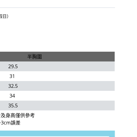
假日）
半胸圍
29.5
31
32.5
34
35.5
齡及身高僅供參考
3cm誤差