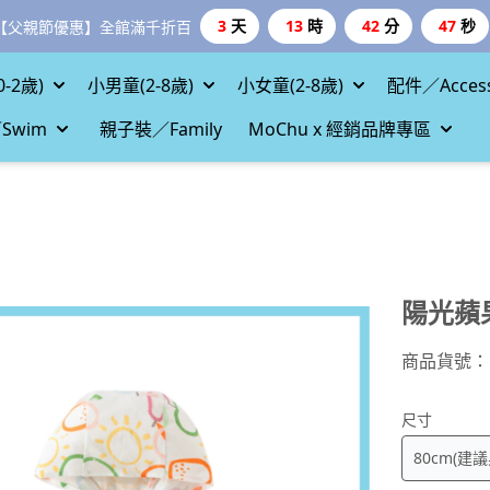
3
天
13
時
42
分
46
秒
【父親節優惠】全館滿千折百
-2歲)
小男童(2-8歲)
小女童(2-8歲)
配件／Access
Swim
親子裝／Family
MoChu x 經銷品牌專區
陽光蘋
商品貨號：
尺寸