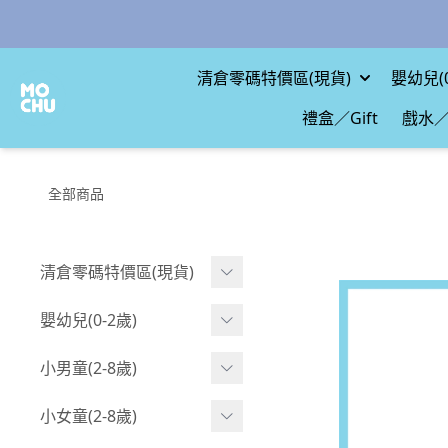
清倉零碼特價區(現貨)
嬰幼兒(0
禮盒／Gift
戲水／
全部商品
清倉零碼特價區(現貨)
現貨.寶寶
嬰幼兒(0-2歲)
現貨.男童
BABY 包屁衣(短袖)
小男童(2-8歲)
現貨.女童
BABY 包屁衣(長袖)
Boy 上身(短袖)
小女童(2-8歲)
現貨.配件
BABY 包屁衣(包腳款)