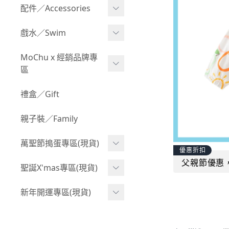
Boy 上身(長袖)
Girl 上身(短袖)
配件／Accessories
BABY 包屁衣(加絨加厚)
Boy 下身(短褲)
Girl 上身(長袖)
Acc 口水巾
戲水／Swim
BABY 外套
Boy 下身(長褲)
Girl 下身(短褲)
Acc 帽子
泳裝
MoChu x 經銷品牌專
BABY 上身(短袖)
Boy 套裝(短袖)
Girl 下身(長褲)
區
Acc 襪子
泳具
BABY 上身(長袖)
Boy 套裝(長袖)
Girl 套裝(短袖)
Acc 鞋子
©Wonchi 台灣 ｜ 兒童軟
禮盒／Gift
野餐趣
BABY 下身(短褲)
Boy 外套
積木
Girl 套裝(長袖)
Acc 餐具
親子裝／Family
BABY 下身(長褲)
叢林探險系列
©Disney 美國｜嬰兒用品
Girl 外套
Acc 雨具
BABY 套裝(短袖)
萬聖節搗蛋專區(現貨)
小紳士系列
©風車圖書 台灣｜兒童圖
率性牛仔風
優惠折扣
Acc 玩具
書
BABY 套裝(長袖)
父親節優惠
韓國小歐巴
萬聖造型頭套(3歲以上)
聖誕X'mas專區(現貨)
夢幻童話系列
Acc 寢具
©Billy Bob 美國｜嬰兒奶
卡通復刻系列
萬聖.嬰幼兒(0-2歲)
小洋裝系列
嘴
聖誕.嬰幼兒(0-2歲)
新年開運專區(現貨)
Acc 其他
下殺199系列
萬聖.小男童(2-8歲)
韓國小歐尼
©MamiBB 西班牙｜嬰兒
聖誕.小男童(2-8歲)
開運服.嬰幼兒(0-2歲)
小紳士系列
固齒器
萬聖.小女童(2-8歲)