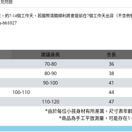
常見問題
款
，約7-14個工作天，若國際清關順利將會提前在7個工作天出貨（不含例
u-bb1027
建議身高
衣長
70-80
36
80-90
38
90-100
41
100-110
44
110-120
47
*由於每位小孩身材有所差異，尺寸表年
*商品為手工平放測量，可能存在1~