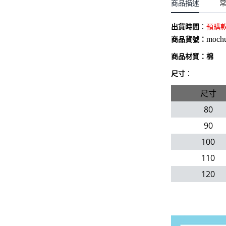
聖誕.小女童(2-8歲)
商品描述
開運服.小男童(2-8歲)
小洋裝系列
開運服.小女童(2-8歲)
出貨時間
：
預購
日本浴衣系列
moch
商品貨號：
寶寶拍照系列
商品材質：棉
獨家設計系列
尺寸
：
尺寸
BABY 睡袋／包巾
80
優惠組合系列(160／件)
90
100
110
120