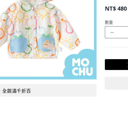
NT$
480
數量
－
，全館滿千折百