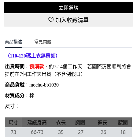
立即選購
加入收藏清單
商品描述
常見問題
（110-120碼上衣無肩釦）
出貨時間
：
預購款
，約7-14個工作天，若國際清關順利將會
提前在7個工作天出貨（不含例假日）
商品貨號
：
mochu-bb1030
材質成分
：棉
尺寸
：
尺寸
建議身高
衣長
胸圍
褲長
腰圍
73
66-73
35
27
26
18