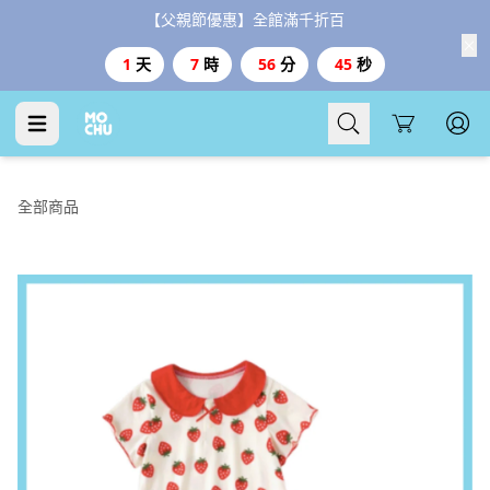
【父親節優惠】全館滿千折百
1
天
7
時
56
分
44
秒
Cart
全部商品