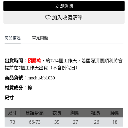
立即選購
加入收藏清單
商品描述
常見問題
出貨時間
：
預購款
，約7-14個工作天，若國際清關順利將會
提前在7個工作天出貨（不含例假日）
商品貨號
：
mochu-bb1030
材質成分
：棉
尺寸
：
尺寸
建議身高
衣長
胸圍
褲長
腰圍
73
66-73
35
27
26
18