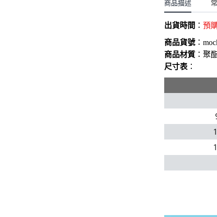
聖誕.小女童(2-8歲)
商品描述
開運服.小男童(2-8歲)
小洋裝系列
開運服.小女童(2-8歲)
出貨時間
：
預
日本浴衣系列
商品貨號
：
moc
寶寶拍照系列
商品材質
：聚
尺寸表
：
獨家設計系列
BABY 睡袋／包巾
優惠組合系列(160／件)