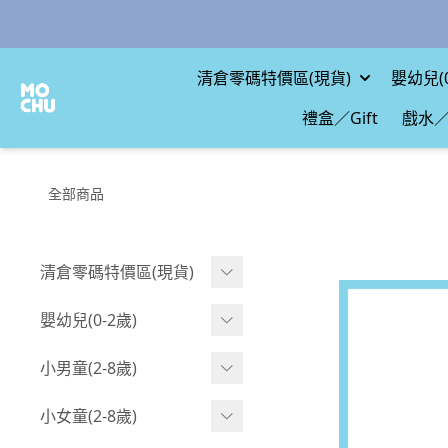
清倉零碼特價區(現貨)
嬰幼兒(0
禮盒／Gift
戲水／
全部商品
清倉零碼特價區(現貨)
現貨.寶寶
嬰幼兒(0-2歲)
現貨.男童
BABY 包屁衣(短袖)
小男童(2-8歲)
現貨.女童
BABY 包屁衣(長袖)
Boy 上身(短袖)
小女童(2-8歲)
現貨.配件
BABY 包屁衣(包腳款)