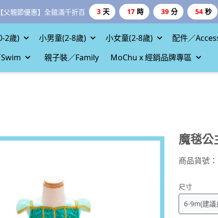
3
天
17
時
39
分
53
秒
【父親節優惠】全館滿千折百
-2歲)
小男童(2-8歲)
小女童(2-8歲)
配件／Access
Swim
親子裝／Family
MoChu x 經銷品牌專區
魔毯公
商品貨號：
尺寸