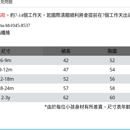
常見問題
購款
，約7-14個工作天，若國際清關順利將會提前在7個工作天
hu-bb1045-8537
酯纖維
尺寸
裙長
胸圍
6-9m
42
52
9-12m
47
54
12-18m
52
56
18-24m
57
58
2-3y
62
60
*由於每位小孩身材有所差異，尺寸表年