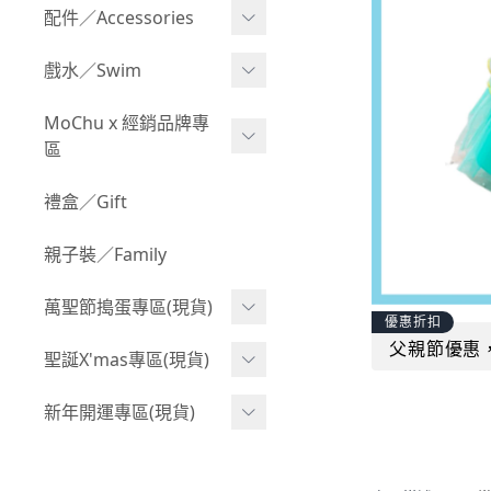
Boy 上身(長袖)
Girl 上身(短袖)
配件／Accessories
BABY 包屁衣(加絨加厚)
Boy 下身(短褲)
Girl 上身(長袖)
Acc 口水巾
戲水／Swim
BABY 外套
Boy 下身(長褲)
Girl 下身(短褲)
Acc 帽子
泳裝
MoChu x 經銷品牌專
BABY 上身(短袖)
Boy 套裝(短袖)
Girl 下身(長褲)
區
Acc 襪子
泳具
BABY 上身(長袖)
Boy 套裝(長袖)
Girl 套裝(短袖)
Acc 鞋子
©Wonchi 台灣 ｜ 兒童軟
禮盒／Gift
野餐趣
BABY 下身(短褲)
Boy 外套
積木
Girl 套裝(長袖)
Acc 餐具
親子裝／Family
BABY 下身(長褲)
叢林探險系列
©Disney 美國｜嬰兒用品
Girl 外套
Acc 雨具
BABY 套裝(短袖)
萬聖節搗蛋專區(現貨)
小紳士系列
©風車圖書 台灣｜兒童圖
率性牛仔風
優惠折扣
Acc 玩具
書
BABY 套裝(長袖)
父親節優惠
韓國小歐巴
萬聖造型頭套(3歲以上)
聖誕X'mas專區(現貨)
夢幻童話系列
Acc 寢具
©Billy Bob 美國｜嬰兒奶
卡通復刻系列
萬聖.嬰幼兒(0-2歲)
小洋裝系列
嘴
聖誕.嬰幼兒(0-2歲)
新年開運專區(現貨)
Acc 其他
下殺199系列
萬聖.小男童(2-8歲)
韓國小歐尼
©MamiBB 西班牙｜嬰兒
聖誕.小男童(2-8歲)
開運服.嬰幼兒(0-2歲)
小紳士系列
固齒器
萬聖.小女童(2-8歲)