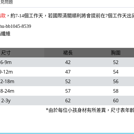
常見問題
購款
，約7-14個工作天，若國際清關順利將會提前在7個工作天
hu-bb1045-8539
酯纖維
尺寸
裙長
胸圍
6-9m
42
52
9-12m
47
54
12-18m
52
56
18-24m
57
58
2-3y
62
60
*由於每位小孩身材有所差異，尺寸表年