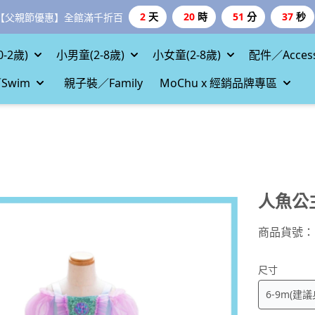
2
天
20
時
51
分
35
秒
【父親節優惠】全館滿千折百
-2歲)
小男童(2-8歲)
小女童(2-8歲)
配件／Access
Swim
親子裝／Family
MoChu x 經銷品牌專區
人魚公
商品貨號：
尺寸