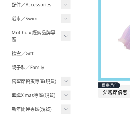
Boy 上身(長袖)
Girl 上身(短袖)
配件／Accessories
BABY 包屁衣(加絨加厚)
Boy 下身(短褲)
Girl 上身(長袖)
Acc 口水巾
戲水／Swim
BABY 外套
Boy 下身(長褲)
Girl 下身(短褲)
Acc 帽子
泳裝
MoChu x 經銷品牌專
BABY 上身(短袖)
Boy 套裝(短袖)
Girl 下身(長褲)
區
Acc 襪子
泳具
BABY 上身(長袖)
Boy 套裝(長袖)
Girl 套裝(短袖)
Acc 鞋子
©Wonchi 台灣 ｜ 兒童軟
禮盒／Gift
野餐趣
BABY 下身(短褲)
Boy 外套
積木
Girl 套裝(長袖)
Acc 餐具
親子裝／Family
BABY 下身(長褲)
叢林探險系列
©Disney 美國｜嬰兒用品
Girl 外套
Acc 雨具
BABY 套裝(短袖)
萬聖節搗蛋專區(現貨)
小紳士系列
©風車圖書 台灣｜兒童圖
率性牛仔風
優惠折扣
Acc 玩具
書
BABY 套裝(長袖)
父親節優惠
韓國小歐巴
萬聖造型頭套(3歲以上)
聖誕X'mas專區(現貨)
夢幻童話系列
Acc 寢具
©Billy Bob 美國｜嬰兒奶
卡通復刻系列
萬聖.嬰幼兒(0-2歲)
小洋裝系列
嘴
聖誕.嬰幼兒(0-2歲)
新年開運專區(現貨)
Acc 其他
下殺199系列
萬聖.小男童(2-8歲)
韓國小歐尼
©MamiBB 西班牙｜嬰兒
聖誕.小男童(2-8歲)
開運服.嬰幼兒(0-2歲)
小紳士系列
固齒器
萬聖.小女童(2-8歲)