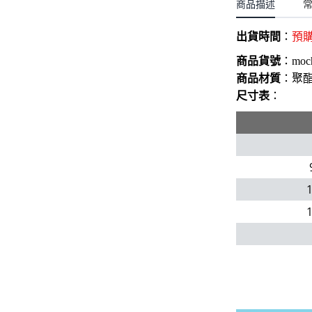
聖誕.小女童(2-8歲)
商品描述
開運服.小男童(2-8歲)
小洋裝系列
開運服.小女童(2-8歲)
出貨時間
：
預
日本浴衣系列
商品貨號
：
moc
寶寶拍照系列
商品材質
：聚
尺寸表
：
獨家設計系列
BABY 睡袋／包巾
優惠組合系列(160／件)