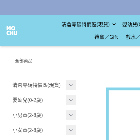
清倉零碼特價區(現貨)
嬰幼兒(0
禮盒／Gift
戲水／
全部商品
清倉零碼特價區(現貨)
現貨.寶寶
嬰幼兒(0-2歲)
現貨.男童
BABY 包屁衣(短袖)
小男童(2-8歲)
現貨.女童
BABY 包屁衣(長袖)
Boy 上身(短袖)
小女童(2-8歲)
現貨.配件
BABY 包屁衣(包腳款)