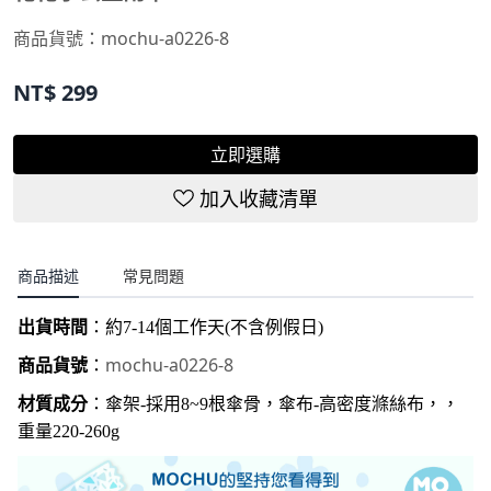
商品貨號：mochu-a0226-8
NT$
299
立即選購
加入收藏清單
商品描述
常見問題
出貨時間
：約
7-14
個工作天
(
不含例假日
)
mochu-a0226-8
商品貨號
：
材質成分
：傘架-
採用8~9根傘骨
，傘布-高密度滌絲布，，
重量220-260g