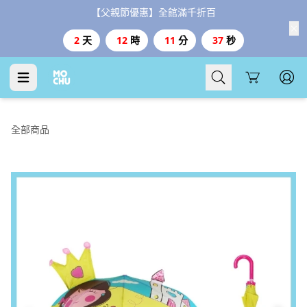
【父親節優惠】全館滿千折百
2
天
12
時
11
分
36
秒
Cart
全部商品