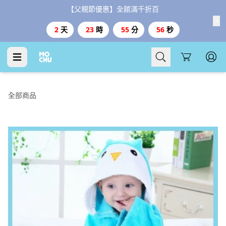
【父親節優惠】全館滿千折百
2
天
23
時
55
分
55
秒
Cart
全部商品