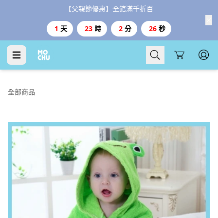
【父親節優惠】全館滿千折百
1
天
23
時
2
分
25
秒
Cart
全部商品