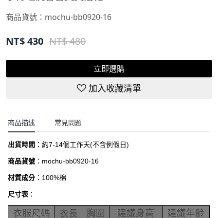
商品貨號：
mochu-bb0920-16
NT$
430
NT$ 480
立即選購
加入收藏清單
商品描述
常見問題
出貨時間
：約
7-14
個工作天
(
不含例假日
)
商品貨號
：
mochu-bb0920-16
材質成分
：100%棉
尺寸表
：
衣服尺碼
胸圍
建議身高
建議年齡
衣長