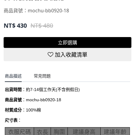
商品貨號：
mochu-bb0920-18
NT$
430
NT$ 480
立即選購
加入收藏清單
商品描述
常見問題
出貨時間
：約
7-14
個工作天
(
不含例假日
)
商品貨號
：
mochu-bb0920-18
材質成分
：100%棉
尺寸表
：
衣服尺碼
胸圍
建議身高
建議年齡
衣長