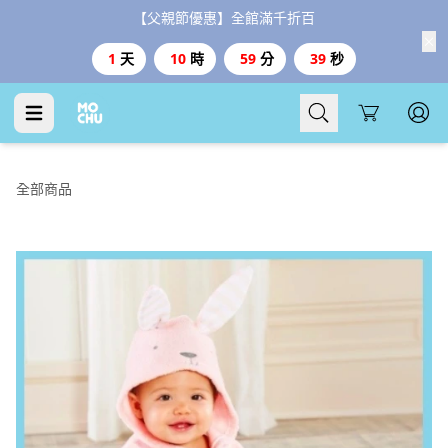
【父親節優惠】全館滿千折百
1
天
10
時
59
分
38
秒
Cart
全部商品