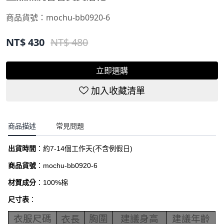
商品貨號：
mochu-bb0920-6
NT$
430
NT$ 480
立即選購
加入收藏清單
商品描述
常見問題
出貨時間
：約
7-14
個工作天
(
不含例假日
)
商品貨號
：
mochu-bb0920-6
材質成分
：100%棉
尺寸表
：
衣服尺碼
胸圍
建議身高
建議年齡
衣長