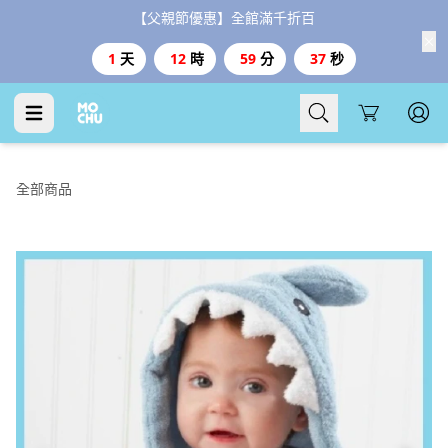
【父親節優惠】全館滿千折百
1
天
12
時
59
分
36
秒
Cart
全部商品