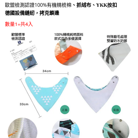
歐盟檢測認證
100%
有機精梳棉
、抓绒布、
YKK按
扣
德國設備縫紉，拷克鎖邊
1=
4
數量
共
入