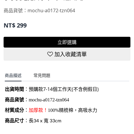
商品貨號：mochu-a0172-tzn064
NT$
299
立即選購
加入收藏清單
商品描述
常見問題
7-14
(
)
出貨時間
：
預購款
個工作天
不含例假日
商品貨號
：
mochu-a0172-tzn064
材質成分
：
加厚款！
100%精梳棉，
高吸水力
商品尺寸
：
長34 x 寬 33cm