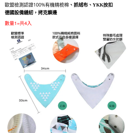
歐盟檢測認證
100%
有機精梳棉
、抓绒布、
YKK按
扣
德國設備縫紉，拷克鎖邊
1=
4
數量
共
入