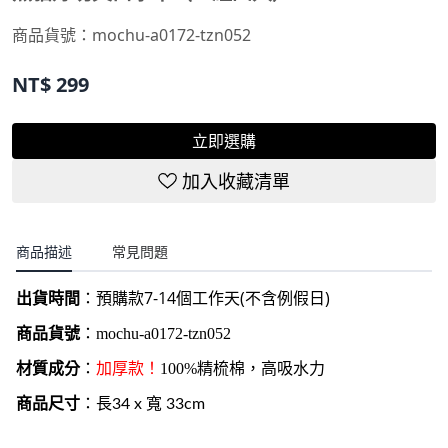
商品貨號：mochu-a0172-tzn052
NT$
299
立即選購
加入收藏清單
商品描述
常見問題
7-14
(
)
出貨時間
：
預購款
個工作天
不含例假日
商品貨號
：
mochu-a0172-tzn052
材質成分
：
加厚款！
100%精梳棉，
高吸水力
商品尺寸
：
長34 x 寬 33cm