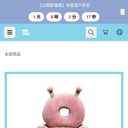
【父親節優惠】全館滿千折百
1
天
8
時
2
分
17
秒
Cart
全部商品