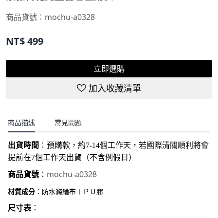
商品貨號：
mochu-a0328
NT$
499
立即選購
加入收藏清單
商品描述
常見問題
出貨時間
：
預購款，約7-14個工作天，若國際清關順利將會
提前在7個工作天出貨（不含例假日）
mochu-a0328
商品貨號
：
材質成分
：防水滌綸布＋ＰＵ膠
尺寸表
：