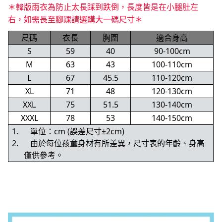
＊韓版雨衣為防止太長踩到跌倒，長度皆是在小腿肚左
右，如需長至腳踝請選購大一碼尺寸＊
尺碼
衣長
胸圍
適合身高
S
59
40
90-100cm
M
63
43
100-110cm
L
67
45.5
110-120cm
XL
71
48
120-130cm
XXL
75
51.5
130-140cm
XXXL
78
53
140-150cm
1.
單位：cm (誤差尺寸±2cm)
2.
由於每位孩童身材有所差異，尺寸表的年齡、身高
僅供參考。