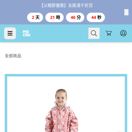
【父親節優惠】全館滿千折百
2
天
21
時
46
分
43
秒
Cart
全部商品