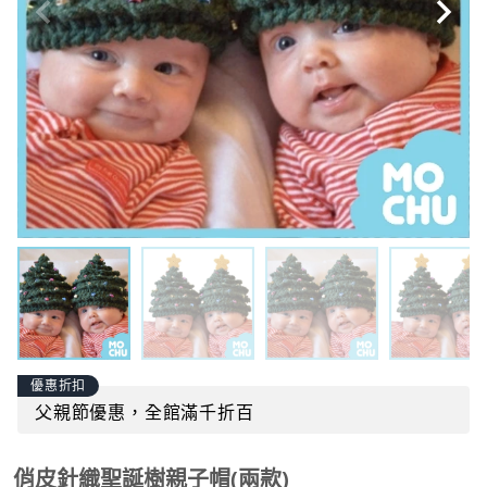
優惠折扣
父親節優惠，全館滿千折百
俏皮針織聖誕樹親子帽(兩款)