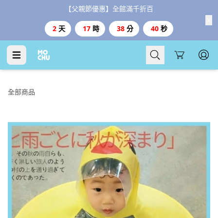
【父親節優惠】全館滿千折百
2
天
17
時
38
分
39
秒
Cart
全部商品