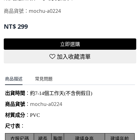
商品貨號：
mochu-a0224
NT$
299
立即選購
加入收藏清單
商品描述
常見問題
出貨時間
：約
7-14
個工作天
(
不含例假日
)
mochu-a0224
商品貨號
：
材質成分
：PVC
尺寸表
：
衣服尺碼
裙長
胸圍
建議身高
建議年齡