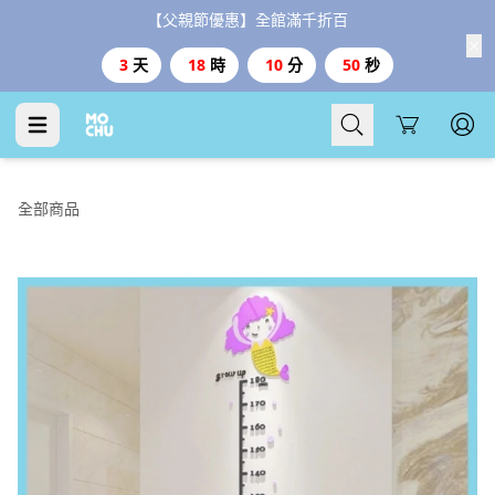
【父親節優惠】全館滿千折百
3
天
18
時
10
分
50
秒
Cart
全部商品