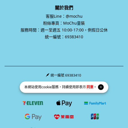
關於我們
客服Line：@mochu
粉絲專頁：MoChu童裝
服務時間：週一至週五 10:00-17:00，例假日公休
統一編號：69383410
統一編號 69383410
Facebook page
Instagram page
Line page
本網站使用
cookie
服務，持續使用即表示
同意
。