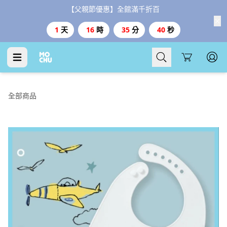
【父親節優惠】全館滿千折百
1
天
16
時
35
分
39
秒
Cart
全部商品