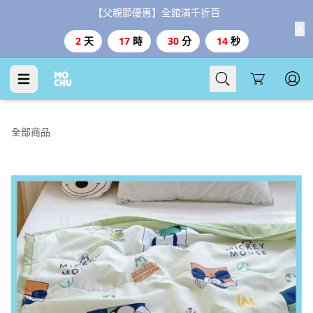
【父親節優惠】全館滿千折百
2
天
17
時
30
分
13
秒
Cart
全部商品