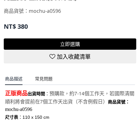
商品貨號：
mochu-a0596
NT$
380
立即選購
加入收藏清單
商品描述
常見問題
7-14
預購款，約
個工作天，若國際清關
正版商品
出貨時間
：
7
順利將會提前在
個工作天出貨（不含例假日）
商品貨號：
mochu-a0596
尺寸表
：
110 x 150 cm