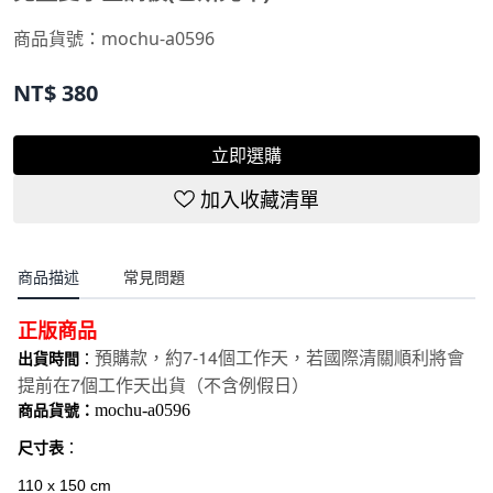
商品貨號：
mochu-a0596
NT$
380
立即選購
加入收藏清單
商品描述
常見問題
正版商品
7-14
預購款，約
個工作天，若國際清關順利將會
出貨時間
：
7
提前在
個工作天出貨（不含例假日）
mochu-a0596
商品貨號：
尺寸表
：
110 x 150 cm