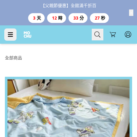
【父親節優惠】全館滿千折百
3
天
12
時
33
分
27
秒
Cart
全部商品