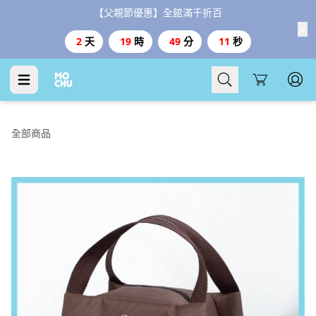
【父親節優惠】全館滿千折百
2
天
19
時
49
分
10
秒
Cart
全部商品