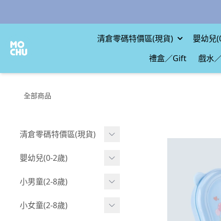
清倉零碼特價區(現貨)
嬰幼兒(0
禮盒／Gift
戲水／
全部商品
清倉零碼特價區(現貨)
現貨.寶寶
嬰幼兒(0-2歲)
現貨.男童
BABY 包屁衣(短袖)
小男童(2-8歲)
現貨.女童
BABY 包屁衣(長袖)
Boy 上身(短袖)
小女童(2-8歲)
現貨.配件
BABY 包屁衣(包腳款)