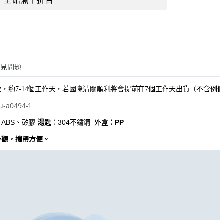
，全館滿千折百
常見問題
款，約7-14個工作天，若國際清關順利將會提前在7個工作天出貨（不含例
u-a0494-1
：
ABS、矽膠
湯匙：
304不鏽鋼 外盒
：PP
外觀，攜帶方便。