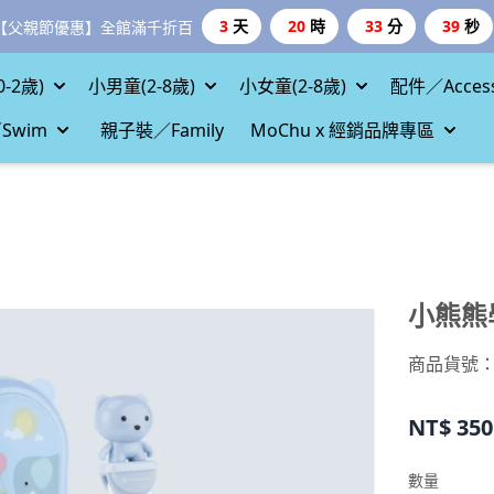
3
天
20
時
33
分
38
秒
【父親節優惠】全館滿千折百
-2歲)
小男童(2-8歲)
小女童(2-8歲)
配件／Access
Swim
親子裝／Family
MoChu x 經銷品牌專區
小熊熊
商品貨號：mo
NT$
350
數量