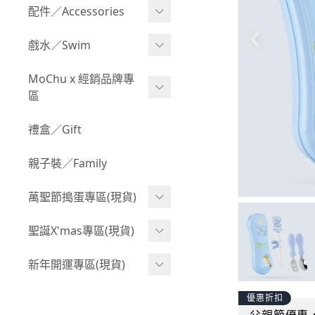
Boy 上身(長袖)
Girl 上身(短袖)
配件／Accessories
BABY 包屁衣(加絨加厚)
Boy 下身(短褲)
Girl 上身(長袖)
Acc 口水巾
戲水／Swim
BABY 外套
Boy 下身(長褲)
Girl 下身(短褲)
Acc 帽子
泳裝
MoChu x 經銷品牌專
BABY 上身(短袖)
Boy 套裝(短袖)
Girl 下身(長褲)
區
Acc 襪子
泳具
BABY 上身(長袖)
Boy 套裝(長袖)
Girl 套裝(短袖)
Acc 鞋子
©Wonchi 台灣 ｜ 兒童軟
禮盒／Gift
野餐趣
BABY 下身(短褲)
Boy 外套
積木
Girl 套裝(長袖)
Acc 餐具
親子裝／Family
BABY 下身(長褲)
叢林探險系列
©Disney 美國｜嬰兒用品
Girl 外套
Acc 雨具
BABY 套裝(短袖)
萬聖節搗蛋專區(現貨)
小紳士系列
©風車圖書 台灣｜兒童圖
率性牛仔風
Acc 玩具
書
BABY 套裝(長袖)
韓國小歐巴
萬聖造型頭套(3歲以上)
聖誕X'mas專區(現貨)
夢幻童話系列
Acc 寢具
©Billy Bob 美國｜嬰兒奶
卡通復刻系列
萬聖.嬰幼兒(0-2歲)
小洋裝系列
嘴
聖誕.嬰幼兒(0-2歲)
新年開運專區(現貨)
Acc 其他
下殺199系列
萬聖.小男童(2-8歲)
韓國小歐尼
©MamiBB 西班牙｜嬰兒
聖誕.小男童(2-8歲)
開運服.嬰幼兒(0-2歲)
優惠折扣
小紳士系列
固齒器
萬聖.小女童(2-8歲)