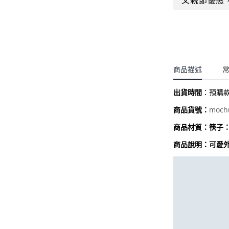
父親節優惠
聖誕.小女童(2-8歲)
開運服.小男童(2-8歲)
小洋裝系列
開運服.小女童(2-8歲)
日本浴衣系列
寶寶拍照系列
商品描述
獨家設計系列
出貨時間
：
預購
BABY 睡袋／包巾
moch
商品貨號：
優惠組合系列(160／件)
商品材質：筷子
商品說明
：可愛