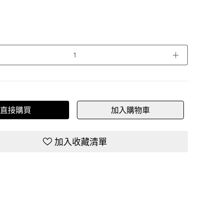
＋
直接購買
加入購物車
加入收藏清單