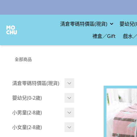
清倉零碼特價區(現貨)
嬰幼兒(0
禮盒／Gift
戲水／
全部商品
清倉零碼特價區(現貨)
現貨.寶寶
嬰幼兒(0-2歲)
現貨.男童
BABY 包屁衣(短袖)
小男童(2-8歲)
現貨.女童
BABY 包屁衣(長袖)
Boy 上身(短袖)
小女童(2-8歲)
現貨.配件
BABY 包屁衣(包腳款)