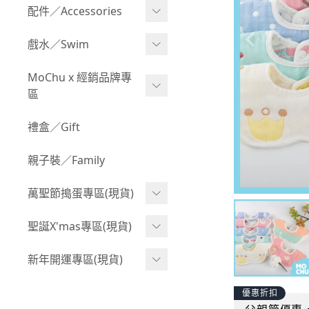
Boy 上身(長袖)
Girl 上身(短袖)
配件／Accessories
BABY 包屁衣(加絨加厚)
Boy 下身(短褲)
Girl 上身(長袖)
Acc 口水巾
戲水／Swim
BABY 外套
Boy 下身(長褲)
Girl 下身(短褲)
Acc 帽子
泳裝
MoChu x 經銷品牌專
BABY 上身(短袖)
Boy 套裝(短袖)
Girl 下身(長褲)
區
Acc 襪子
泳具
BABY 上身(長袖)
Boy 套裝(長袖)
Girl 套裝(短袖)
Acc 鞋子
©Wonchi 台灣 ｜ 兒童軟
禮盒／Gift
野餐趣
BABY 下身(短褲)
Boy 外套
積木
Girl 套裝(長袖)
Acc 餐具
親子裝／Family
BABY 下身(長褲)
叢林探險系列
©Disney 美國｜嬰兒用品
Girl 外套
Acc 雨具
BABY 套裝(短袖)
萬聖節搗蛋專區(現貨)
小紳士系列
©風車圖書 台灣｜兒童圖
率性牛仔風
Acc 玩具
書
BABY 套裝(長袖)
韓國小歐巴
萬聖造型頭套(3歲以上)
聖誕X'mas專區(現貨)
夢幻童話系列
Acc 寢具
©Billy Bob 美國｜嬰兒奶
卡通復刻系列
萬聖.嬰幼兒(0-2歲)
小洋裝系列
嘴
聖誕.嬰幼兒(0-2歲)
新年開運專區(現貨)
Acc 其他
下殺199系列
萬聖.小男童(2-8歲)
韓國小歐尼
©MamiBB 西班牙｜嬰兒
聖誕.小男童(2-8歲)
開運服.嬰幼兒(0-2歲)
優惠折扣
小紳士系列
固齒器
萬聖.小女童(2-8歲)