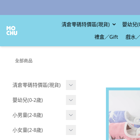
清倉零碼特價區(現貨)
嬰幼兒(0
禮盒／Gift
戲水／
全部商品
清倉零碼特價區(現貨)
現貨.寶寶
嬰幼兒(0-2歲)
現貨.男童
BABY 包屁衣(短袖)
小男童(2-8歲)
現貨.女童
BABY 包屁衣(長袖)
Boy 上身(短袖)
小女童(2-8歲)
現貨.配件
BABY 包屁衣(包腳款)