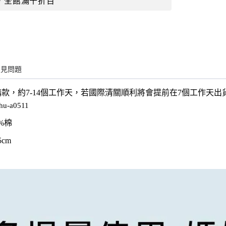
，全館滿千折百
常見問題
購款，約7-14個工作天，若國際清關順利將會提前在7個工作天
hu-a0511
0%棉
5cm