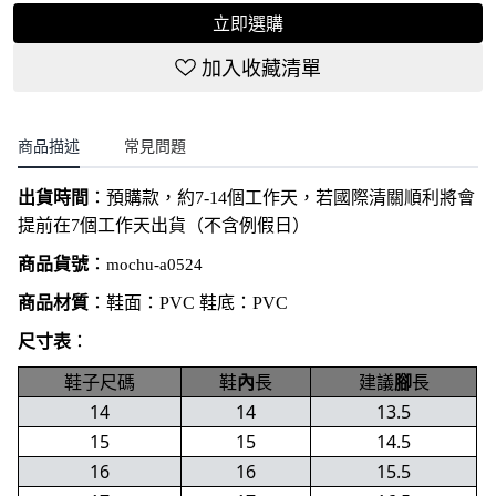
立即選購
加入收藏清單
商品描述
常見問題
出貨時間
：
預購款，約7-14個工作天，若國際清關順利將會
提前在7個工作天出貨（不含例假日）
商品貨號
：
mochu-a0524
商品材質
：鞋面：PVC 鞋底：
PVC
尺寸表
：
鞋子尺碼
鞋
內
長
建議
腳
長
14
14
13.5
15
15
14.5
16
16
15.5