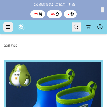
【父親節優惠】全館滿千折百
21
時
46
分
6
秒
Cart
全部商品