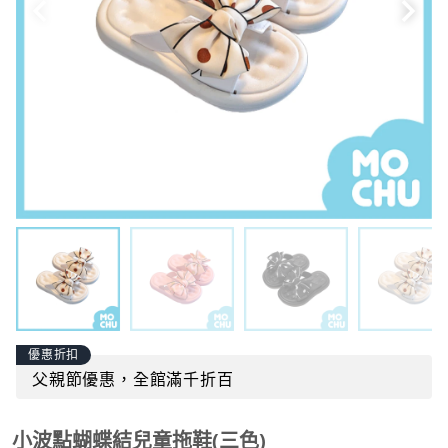
優惠折扣
父親節優惠，全館滿千折百
小波點蝴蝶結兒童拖鞋(三色)