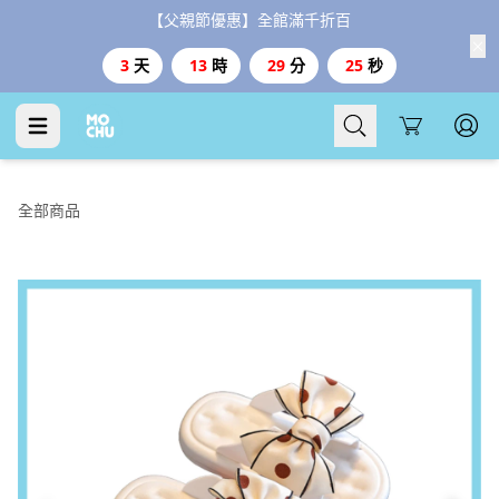
【父親節優惠】全館滿千折百
3
天
13
時
29
分
23
秒
Cart
全部商品