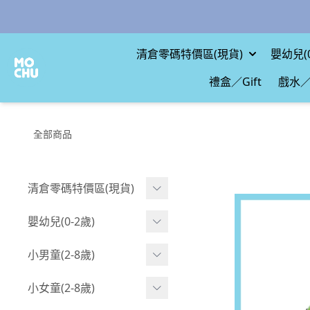
清倉零碼特價區(現貨)
嬰幼兒(0
禮盒／Gift
戲水／
全部商品
清倉零碼特價區(現貨)
現貨.寶寶
嬰幼兒(0-2歲)
現貨.男童
BABY 包屁衣(短袖)
小男童(2-8歲)
現貨.女童
BABY 包屁衣(長袖)
Boy 上身(短袖)
小女童(2-8歲)
現貨.配件
BABY 包屁衣(包腳款)