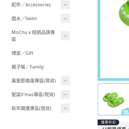
Boy 上身(長袖)
Girl 上身(短袖)
配件／Accessories
BABY 包屁衣(加絨加厚)
Boy 下身(短褲)
Girl 上身(長袖)
Acc 口水巾
戲水／Swim
BABY 外套
Boy 下身(長褲)
Girl 下身(短褲)
Acc 帽子
泳裝
MoChu x 經銷品牌專
BABY 上身(短袖)
Boy 套裝(短袖)
Girl 下身(長褲)
區
Acc 襪子
泳具
BABY 上身(長袖)
Boy 套裝(長袖)
Girl 套裝(短袖)
Acc 鞋子
©Wonchi 台灣 ｜ 兒童軟
禮盒／Gift
野餐趣
BABY 下身(短褲)
Boy 外套
積木
Girl 套裝(長袖)
Acc 餐具
親子裝／Family
BABY 下身(長褲)
叢林探險系列
©Disney 美國｜嬰兒用品
Girl 外套
Acc 雨具
BABY 套裝(短袖)
萬聖節搗蛋專區(現貨)
小紳士系列
©風車圖書 台灣｜兒童圖
率性牛仔風
Acc 玩具
書
BABY 套裝(長袖)
韓國小歐巴
萬聖造型頭套(3歲以上)
聖誕X'mas專區(現貨)
夢幻童話系列
Acc 寢具
©Billy Bob 美國｜嬰兒奶
卡通復刻系列
萬聖.嬰幼兒(0-2歲)
小洋裝系列
嘴
聖誕.嬰幼兒(0-2歲)
新年開運專區(現貨)
Acc 其他
下殺199系列
萬聖.小男童(2-8歲)
韓國小歐尼
©MamiBB 西班牙｜嬰兒
聖誕.小男童(2-8歲)
開運服.嬰幼兒(0-2歲)
優惠折扣
小紳士系列
固齒器
萬聖.小女童(2-8歲)