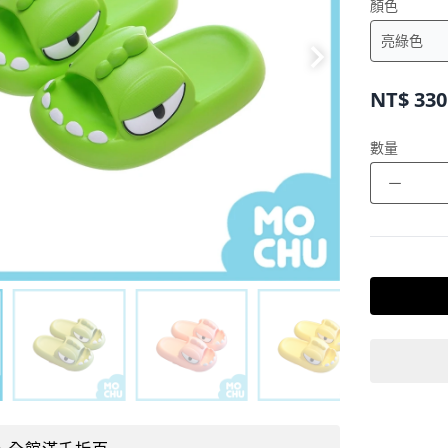
顏色
NT$
330
數量
－