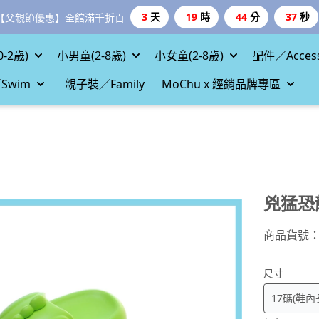
3
天
19
時
44
分
35
秒
【父親節優惠】全館滿千折百
-2歲)
小男童(2-8歲)
小女童(2-8歲)
配件／Access
Swim
親子裝／Family
MoChu x 經銷品牌專區
兇猛恐
商品貨號
尺寸