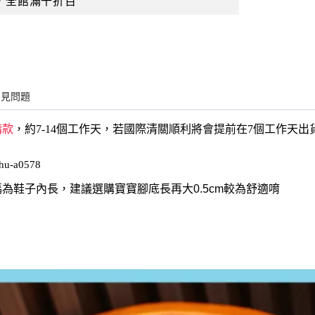
，全館滿千折百
常見問題
購款
，約7-14個工作天，若國際清關順利將會提前在7個工作天
hu-a0578
為鞋子內長，建議選購寶寶腳底長再大0.5cm較為舒適唷