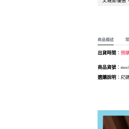
父親節優惠
聖誕.小女童(2-8歲)
開運服.小男童(2-8歲)
小洋裝系列
開運服.小女童(2-8歲)
日本浴衣系列
寶寶拍照系列
商品描述
獨家設計系列
出貨時間
：
預
BABY 睡袋／包巾
優惠組合系列(160／件)
商品貨號
：
moc
選購說明
：尺碼