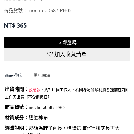
商品貨號：
mochu-a0587-PH02
NT$
365
立即選購
加入收藏清單
商品描述
常見問題
出貨時間
：
預購款
，約7-14個工作天，若國際清關順利將會提前在7個
）
工作天出貨（不含例假日
商品貨號
：
mochu-a0587-
PH02
材質成分
：透氣棉布
選購說明
：尺碼為鞋子內長，建議選購寶寶腳底長再大