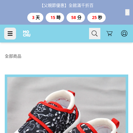
【父親節優惠】全館滿千折百
3
天
15
時
58
分
25
秒
Cart
全部商品